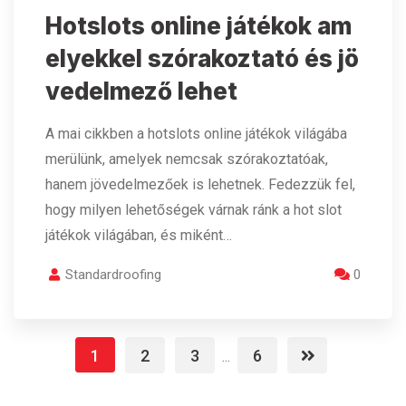
Hotslots online játékok am
elyekkel szórakoztató és jö
vedelmező lehet
A mai cikkben a hotslots online játékok világába
merülünk, amelyek nemcsak szórakoztatóak,
hanem jövedelmezőek is lehetnek. Fedezzük fel,
hogy milyen lehetőségek várnak ránk a hot slot
játékok világában, és miként…
Standardroofing
0
1
2
3
6
...