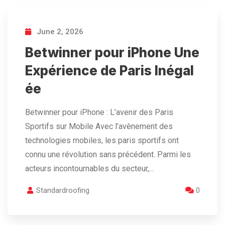
June 2, 2026
Betwinner pour iPhone Une
Expérience de Paris Inégal
ée
Betwinner pour iPhone : L’avenir des Paris
Sportifs sur Mobile Avec l’avènement des
technologies mobiles, les paris sportifs ont
connu une révolution sans précédent. Parmi les
acteurs incontournables du secteur,…
Standardroofing
0