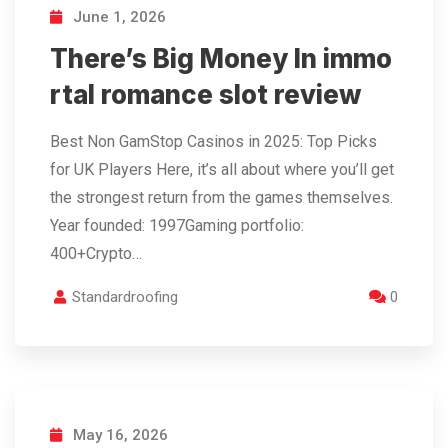
June 1, 2026
There’s Big Money In immo
rtal romance slot review
Best Non GamStop Casinos in 2025: Top Picks
for UK Players Here, it’s all about where you’ll get
the strongest return from the games themselves.
Year founded: 1997Gaming portfolio:
400+Crypto…
Standardroofing
0
May 16, 2026