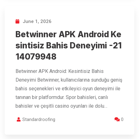
June 1, 2026
Betwinner APK Android Ke
sintisiz Bahis Deneyimi -21
14079948
Betwinner APK Android: Kesintisiz Bahis
Deneyimi Betwinner, kullanıcılarına sunduğu geniş
bahis seçenekleri ve etkileyici oyun deneyimi ile
tanınan bir platformdur. Spor bahisleri, canlı
bahisler ve çeşitli casino oyunları ile dolu…
Standardroofing
0