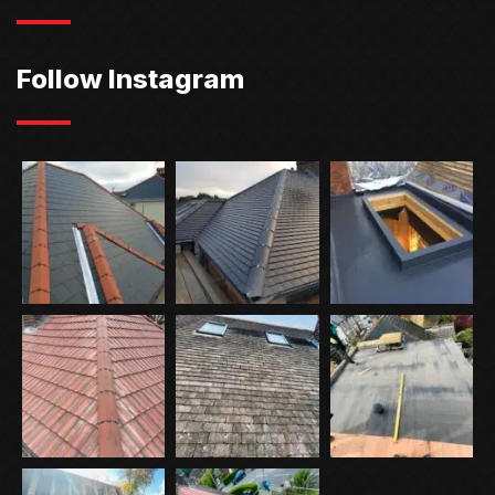
Follow Instagram